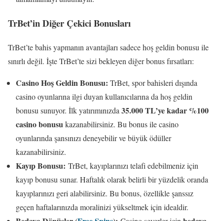
TrBet’in Diğer Çekici Bonusları
TrBet’te bahis yapmanın avantajları sadece hoş geldin bonusu ile
sınırlı değil. İşte TrBet’te sizi bekleyen diğer bonus fırsatları:
Casino Hoş Geldin Bonusu:
TrBet, spor bahisleri dışında
casino oyunlarına ilgi duyan kullanıcılarına da hoş geldin
35.000 TL’ye kadar %100
bonusu sunuyor. İlk yatırımınızda
casino bonusu
kazanabilirsiniz. Bu bonus ile casino
oyunlarında şansınızı deneyebilir ve büyük ödüller
kazanabilirsiniz.
Kayıp Bonusu:
TrBet, kayıplarınızı telafi edebilmeniz için
kayıp bonusu sunar. Haftalık olarak belirli bir yüzdelik oranda
kayıplarınızı geri alabilirsiniz. Bu bonus, özellikle şanssız
geçen haftalarınızda moralinizi yükseltmek için idealdir.
Bedava Dönüşler (
Free Spins
):
bedava
Casino severler için