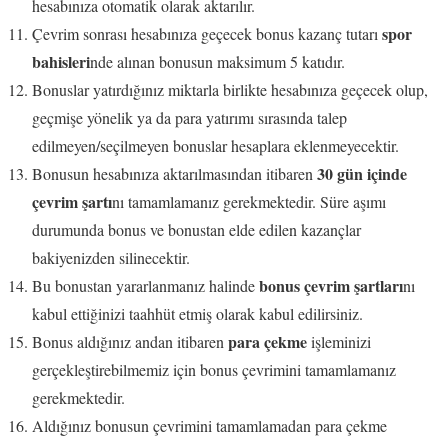
hesabınıza otomatik olarak aktarılır.
spor
Çevrim sonrası hesabınıza geçecek bonus kazanç tutarı
bahisleri
nde alınan bonusun maksimum 5 katıdır.
Bonuslar yatırdığınız miktarla birlikte hesabınıza geçecek olup,
geçmişe yönelik ya da para yatırımı sırasında talep
edilmeyen/seçilmeyen bonuslar hesaplara eklenmeyecektir.
30 gün içinde
Bonusun hesabınıza aktarılmasından itibaren
çevrim şartı
nı tamamlamanız gerekmektedir. Süre aşımı
durumunda bonus ve bonustan elde edilen kazançlar
bakiyenizden silinecektir.
bonus çevrim şartları
Bu bonustan yararlanmanız halinde
nı
kabul ettiğinizi taahhüt etmiş olarak kabul edilirsiniz.
para çekme
Bonus aldığınız andan itibaren
işleminizi
gerçekleştirebilmemiz için bonus çevrimini tamamlamanız
gerekmektedir.
Aldığınız bonusun çevrimini tamamlamadan para çekme