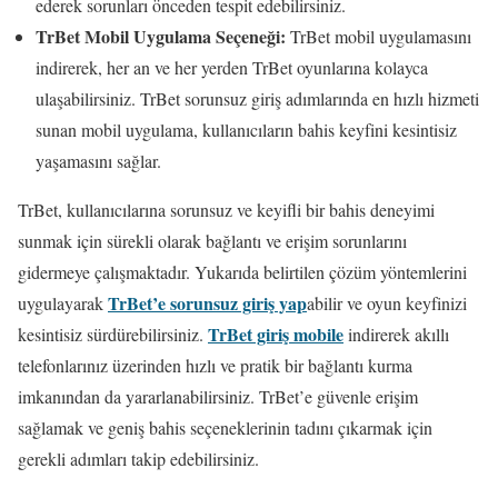
ederek sorunları önceden tespit edebilirsiniz.
TrBet Mobil Uygulama Seçeneği:
TrBet mobil uygulamasını
indirerek, her an ve her yerden TrBet oyunlarına kolayca
ulaşabilirsiniz. TrBet sorunsuz giriş adımlarında en hızlı hizmeti
sunan mobil uygulama, kullanıcıların bahis keyfini kesintisiz
yaşamasını sağlar.
TrBet, kullanıcılarına sorunsuz ve keyifli bir bahis deneyimi
sunmak için sürekli olarak bağlantı ve erişim sorunlarını
gidermeye çalışmaktadır. Yukarıda belirtilen çözüm yöntemlerini
TrBet’e sorunsuz giriş yap
uygulayarak
abilir ve oyun keyfinizi
TrBet giriş mobile
kesintisiz sürdürebilirsiniz.
indirerek akıllı
telefonlarınız üzerinden hızlı ve pratik bir bağlantı kurma
imkanından da yararlanabilirsiniz. TrBet’e güvenle erişim
sağlamak ve geniş bahis seçeneklerinin tadını çıkarmak için
gerekli adımları takip edebilirsiniz.