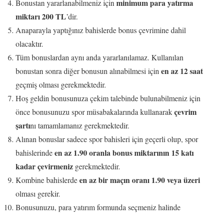
minimum para yatırma
Bonustan yararlanabilmeniz için
miktarı 200 TL
’dir.
Anaparayla yaptığınız bahislerde bonus çevrimine dahil
olacaktır.
Tüm bonuslardan aynı anda yararlanılamaz. Kullanılan
en az 12 saat
bonustan sonra diğer bonusun alınabilmesi için
geçmiş olması gerekmektedir.
Hoş geldin bonusunuza çekim talebinde bulunabilmeniz için
çevrim
önce bonusunuzu spor müsabakalarında kullanarak
şartı
nı tamamlamanız gerekmektedir.
Alınan bonuslar sadece spor bahisleri için geçerli olup, spor
en az 1.90 oranla bonus miktarının 15 katı
bahislerinde
kadar çevirmeniz
gerekmektedir.
en az bir maçın oranı 1.90 veya üzeri
Kombine bahislerde
olması gerekir.
Bonusunuzu, para yatırım formunda seçmeniz halinde