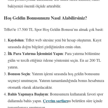
bakiyenizi önemli ölçüde artırabilir.
Hoş Geldin Bonusunuzu Nasıl Alabilirsiniz?
TrBet’te 17.500 TL Spor Hoş Geldin Bonusu’nu almak çok basit:
Kaydolun
: TrBet web sitesine yeni bir hesap oluşturun. Kayıt
sırasında doğru bilgileri girdiğinizden emin olun.
İlk Para Yatırma İşleminizi Yapın
: Para yatırma bölümüne
gidin ve tercih ettiğiniz ödeme yöntemini seçin. En az 200 TL
yatırın.
Bonusu Seçin
: Yatırım işlemi sırasında hoş geldin bonusunu
seçmeyi unutmayın. Yatırım tamamlandığında bonus hesabınıza
otomatik olarak aktarılacaktır.
Bahis Yapmaya Başlayın
: Bonusunuzu kullanarak favori spor
Çevrim şartları
dallarında bahis yapın.
nı belirtilen süre içinde
tamamlamayı unutmayın.