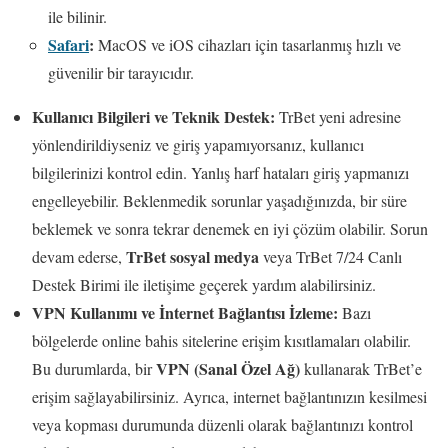
ile bilinir.
Safari
:
MacOS ve iOS cihazları için tasarlanmış hızlı ve
güvenilir bir tarayıcıdır.
Kullanıcı Bilgileri ve Teknik Destek:
TrBet yeni adresine
yönlendirildiyseniz ve giriş yapamıyorsanız, kullanıcı
bilgilerinizi kontrol edin. Yanlış harf hataları giriş yapmanızı
engelleyebilir. Beklenmedik sorunlar yaşadığınızda, bir süre
beklemek ve sonra tekrar denemek en iyi çözüm olabilir. Sorun
TrBet sosyal medya
devam ederse,
veya TrBet 7/24 Canlı
Destek Birimi ile iletişime geçerek yardım alabilirsiniz.
VPN Kullanımı ve İnternet Bağlantısı İzleme:
Bazı
bölgelerde online bahis sitelerine erişim kısıtlamaları olabilir.
VPN (Sanal Özel Ağ)
Bu durumlarda, bir
kullanarak TrBet’e
erişim sağlayabilirsiniz. Ayrıca, internet bağlantınızın kesilmesi
veya kopması durumunda düzenli olarak bağlantınızı kontrol