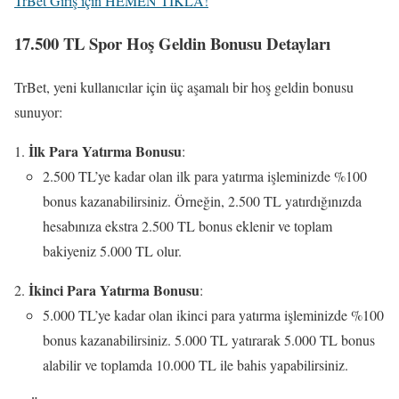
TrBet Giriş için HEMEN TIKLA!
17.500 TL Spor Hoş Geldin Bonusu Detayları
TrBet, yeni kullanıcılar için üç aşamalı bir hoş geldin bonusu
sunuyor:
İlk Para Yatırma Bonusu
:
2.500 TL’ye kadar olan ilk para yatırma işleminizde %100
bonus kazanabilirsiniz. Örneğin, 2.500 TL yatırdığınızda
hesabınıza ekstra 2.500 TL bonus eklenir ve toplam
bakiyeniz 5.000 TL olur.
İkinci Para Yatırma Bonusu
:
5.000 TL’ye kadar olan ikinci para yatırma işleminizde %100
bonus kazanabilirsiniz. 5.000 TL yatırarak 5.000 TL bonus
alabilir ve toplamda 10.000 TL ile bahis yapabilirsiniz.