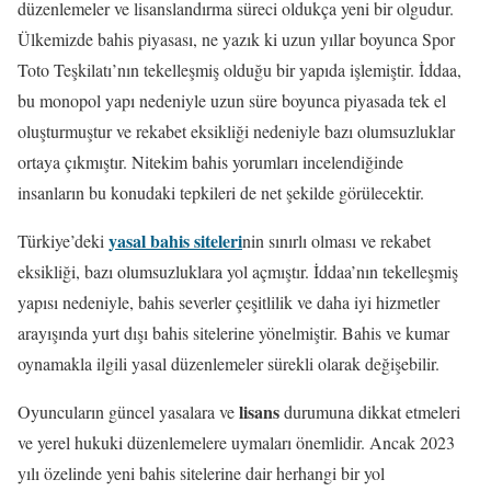
düzenlemeler ve lisanslandırma süreci oldukça yeni bir olgudur.
Ülkemizde bahis piyasası, ne yazık ki uzun yıllar boyunca Spor
Toto Teşkilatı’nın tekelleşmiş olduğu bir yapıda işlemiştir. İddaa,
bu monopol yapı nedeniyle uzun süre boyunca piyasada tek el
oluşturmuştur ve rekabet eksikliği nedeniyle bazı olumsuzluklar
ortaya çıkmıştır. Nitekim bahis yorumları incelendiğinde
insanların bu konudaki tepkileri de net şekilde görülecektir.
yasal bahis siteleri
Türkiye’deki
nin sınırlı olması ve rekabet
eksikliği, bazı olumsuzluklara yol açmıştır. İddaa’nın tekelleşmiş
yapısı nedeniyle, bahis severler çeşitlilik ve daha iyi hizmetler
arayışında yurt dışı bahis sitelerine yönelmiştir. Bahis ve kumar
oynamakla ilgili yasal düzenlemeler sürekli olarak değişebilir.
lisans
Oyuncuların güncel yasalara ve
durumuna dikkat etmeleri
ve yerel hukuki düzenlemelere uymaları önemlidir. Ancak 2023
yılı özelinde yeni bahis sitelerine dair herhangi bir yol