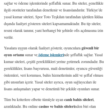
sağlar ve ödeme işlemlerinde şeffaflık sunar. Bu siteler, genellikle
ilgili otoriteler tarafından denetlenir ve lisanslandırılır. Türkiye’de
yasal kumar siteleri, Spor Toto Teşkilatı tarafından işletilen İddaa
dışında faaliyet gösteren siteleri kapsamamaktadır. Bu tip siteler,
resmi olarak tanınır, yani herhangi bir şehirde ofis açılmasına izin
verilir.
güvenli bir
Yasalara uygun olarak faaliyet gösterir, oyunculara
oyun ortamı
ödeme işlemleri
sunar ve
nde şeffaflık sağlar. Yasal
kumar siteleri, çeşitli gereklilikleri yerine getirmek zorundadır. Bu
gereklilikler, lisans başvurusu, mali denetimler, oyuncu güvenliği
önlemleri, veri koruması, bahis hizmetlerinin adil ve şeffaf olması
gibi unsurları içerir. Yasal siteler ayrıca, oyun sağlayıcıları ile
lisans anlaşmaları yapar ve denetimli bir şekilde oyunları sunar.
canlı bahis siteleri
Tüm bu kriterlere elbette tümüyle uyan
,
casino ve bahis siteleri
azınlıktadır. Bu online
nden biri olan