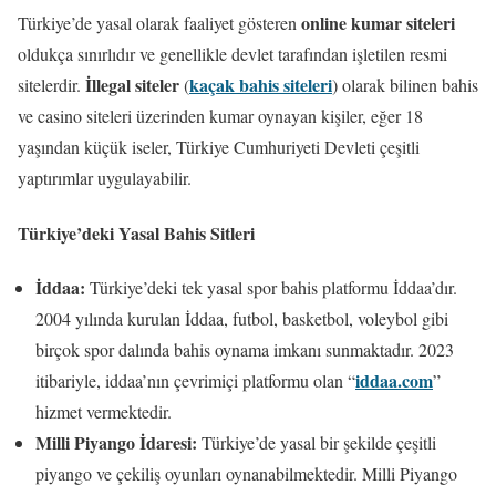
online kumar siteleri
Türkiye’de yasal olarak faaliyet gösteren
oldukça sınırlıdır ve genellikle devlet tarafından işletilen resmi
İllegal siteler
kaçak bahis siteleri
sitelerdir.
(
) olarak bilinen bahis
ve casino siteleri üzerinden kumar oynayan kişiler, eğer 18
yaşından küçük iseler, Türkiye Cumhuriyeti Devleti çeşitli
yaptırımlar uygulayabilir.
Türkiye’deki Yasal Bahis Sitleri
İddaa:
Türkiye’deki tek yasal spor bahis platformu İddaa’dır.
2004 yılında kurulan İddaa, futbol, basketbol, voleybol gibi
birçok spor dalında bahis oynama imkanı sunmaktadır. 2023
iddaa.com
itibariyle, iddaa’nın çevrimiçi platformu olan “
”
hizmet vermektedir.
Milli Piyango İdaresi:
Türkiye’de yasal bir şekilde çeşitli
piyango ve çekiliş oyunları oynanabilmektedir. Milli Piyango