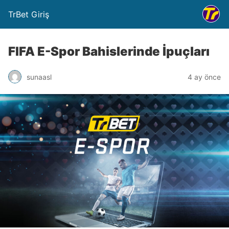
TrBet Giriş
FIFA E-Spor Bahislerinde İpuçları
sunaasl
4 ay önce