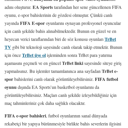
EA Sports
adını oluşturur.
tarafından her sene güncellenen FIFA
oyunu, e-spor bahislerinin de gözdesi olmuştur. Çünkü canlı
FIFA E-spor
yayında
oyunlarını oynayan profesyonel oyuncular
için canlı şekilde bahis alınabilmektedir. Bunun en güzel ve en
TrBet
heyecan verici taraflarından biri de söz konusu oyunları
TV
gibi bir teknoloji sayesinde canlı olarak takip etmektir. Bunun
TrBet üye ol
için önce
işleminden sonra TrBet para yatırma
TrBet linki
aşamasını geçmeli ve en güncel
sayesinde siteye giriş
TrBet e-
yapmalısınız. Bu işlemler tamamlanınca ana sayfadan
spor
FIFA futbol
bahislerini canlı olarak görüntüleyebilirsiniz.
oyunu
dışında EA Sports’un basketbol oyunlarını da
görüntüleyebilirsiniz. Maçları canlı şekilde izleyebildiğiniz için
maç tahminleriniz çok daha sağlıklı olacaktır.
FIFA e-spor bahisleri
, futbol oyunlarının sanal dünyada
rekabetçi bir yapıya bürünmesiyle birlikte bahis severlerin ilgisini