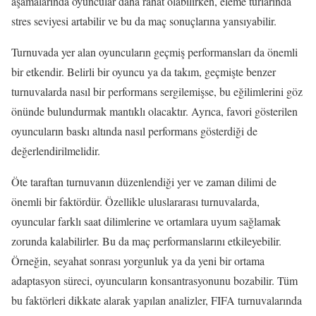
aşamalarında oyuncular daha rahat olabilirken, eleme turlarında
stres seviyesi artabilir ve bu da maç sonuçlarına yansıyabilir.
Turnuvada yer alan oyuncuların geçmiş performansları da önemli
bir etkendir. Belirli bir oyuncu ya da takım, geçmişte benzer
turnuvalarda nasıl bir performans sergilemişse, bu eğilimlerini göz
önünde bulundurmak mantıklı olacaktır. Ayrıca, favori gösterilen
oyuncuların baskı altında nasıl performans gösterdiği de
değerlendirilmelidir.
Öte taraftan turnuvanın düzenlendiği yer ve zaman dilimi de
önemli bir faktördür. Özellikle uluslararası turnuvalarda,
oyuncular farklı saat dilimlerine ve ortamlara uyum sağlamak
zorunda kalabilirler. Bu da maç performanslarını etkileyebilir.
Örneğin, seyahat sonrası yorgunluk ya da yeni bir ortama
adaptasyon süreci, oyuncuların konsantrasyonunu bozabilir. Tüm
bu faktörleri dikkate alarak yapılan analizler, FIFA turnuvalarında