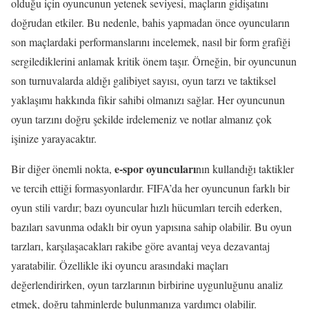
olduğu için oyuncunun yetenek seviyesi, maçların gidişatını
doğrudan etkiler. Bu nedenle, bahis yapmadan önce oyuncuların
son maçlardaki performanslarını incelemek, nasıl bir form grafiği
sergilediklerini anlamak kritik önem taşır. Örneğin, bir oyuncunun
son turnuvalarda aldığı galibiyet sayısı, oyun tarzı ve taktiksel
yaklaşımı hakkında fikir sahibi olmanızı sağlar. Her oyuncunun
oyun tarzını doğru şekilde irdelemeniz ve notlar almanız çok
işinize yarayacaktır.
e-spor oyuncuları
Bir diğer önemli nokta,
nın kullandığı taktikler
ve tercih ettiği formasyonlardır. FIFA’da her oyuncunun farklı bir
oyun stili vardır; bazı oyuncular hızlı hücumları tercih ederken,
bazıları savunma odaklı bir oyun yapısına sahip olabilir. Bu oyun
tarzları, karşılaşacakları rakibe göre avantaj veya dezavantaj
yaratabilir. Özellikle iki oyuncu arasındaki maçları
değerlendirirken, oyun tarzlarının birbirine uygunluğunu analiz
etmek, doğru tahminlerde bulunmanıza yardımcı olabilir.