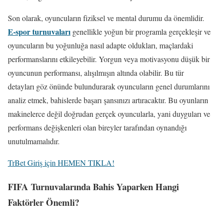
Son olarak, oyuncuların fiziksel ve mental durumu da önemlidir.
E-spor turnuvaları
genellikle yoğun bir programla gerçekleşir ve
oyuncuların bu yoğunluğa nasıl adapte oldukları, maçlardaki
performanslarını etkileyebilir. Yorgun veya motivasyonu düşük bir
oyuncunun performansı, alışılmışın altında olabilir. Bu tür
detayları göz önünde bulundurarak oyuncuların genel durumlarını
analiz etmek, bahislerde başarı şansınızı artıracaktır. Bu oyunların
makinelerce değil doğrudan gerçek oyuncularla, yani duyguları ve
performans değişkenleri olan bireyler tarafından oynandığı
unutulmamalıdır.
TrBet Giriş için HEMEN TIKLA!
FIFA Turnuvalarında Bahis Yaparken Hangi
Faktörler Önemli?