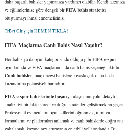
daha başarılı bahisler yapmanıza yardımcı olabilir. Kendi tarzınıza
FIFA bahis stratejisi
ve eğilimlerinize göre dengeli bir
oluşturmayı ihmal etmemelisiniz.
TrBet Giriş için HEMEN TIKLA!
FIFA Maçlarına Canlı Bahis Nasıl Yapılır?
FIFA e-spor
Her bahis ya da oyun kategorisinde olduğu gibi
oyunlarında ve FIFA maçlarında da canlı bahis seçeneği aktiftir.
Canlı bahisler
, maç öncesi bahislere kıyasla çok daha fazla
kazandırma potansiyeli barındırır.
FIFA e-spor bahislerinde başarı
ya ulaşmanın yolu, detaylı
analiz, iyi bir takip süreci ve doğru stratejiler geliştirmekten geçer.
Profesyonel oyuncuların oyun stillerini öğrenmek, turnuva
formatlarını ve platformları anlamak ve canlı bahislerde doğru anı
yakalamak, kazancınızı artırmanın en etkili yollarındandır. Bu