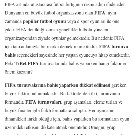
FIFA aslında uluslararası futbol birliğinin resmi adını ifade eder.
FIFA
Dünyanın en büyük futbol organizasyonu olan
, aynı
popüler futbol oyunu
zamanda
veya e-spor oyunları ile öne
çıkar. FIFA denildiği zaman genellikle futbolu yöneten
organizasyondan ziyade oyunlar gelmektedir. Bu nedenle FIFA
FIFA turnuva
için tam anlamıyla bir marka demek mümkündür.
bahis
seçenekleri sayesinde her yaştan oyuncuya hitap etmektedir.
TrBet FIFA
Peki
turnuvalarında bahis yaparken hangi faktörler
önem kazanır?
FIFA turnuvalarına bahis yaparken dikkat edilmesi
gereken
birçok faktör bulunmaktadır. Bu faktörlerden ilki, turnuvanın
FIFA turnuvaları
formatıdır.
, grup aşamaları, eleme turları ve
büyük finaller gibi farklı formatlara sahiptir. Her aşamanın
dinamikleri farklı olduğu için, bahis yaparken bu formatların oyun
üzerindeki etkisini dikkate almak önemlidir. Örneğin, grup