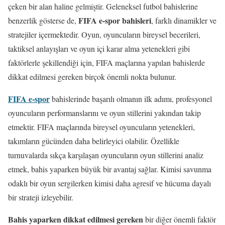
çeken bir alan haline gelmiştir. Geleneksel futbol bahislerine
FIFA e-spor bahisleri
benzerlik gösterse de,
, farklı dinamikler ve
stratejiler içermektedir. Oyun, oyuncuların bireysel becerileri,
taktiksel anlayışları ve oyun içi karar alma yetenekleri gibi
faktörlerle şekillendiği için, FIFA maçlarına yapılan bahislerde
dikkat edilmesi gereken birçok önemli nokta bulunur.
FIFA e-spor
bahislerinde başarılı olmanın ilk adımı, profesyonel
oyuncuların performanslarını ve oyun stillerini yakından takip
etmektir. FIFA maçlarında bireysel oyuncuların yetenekleri,
takımların gücünden daha belirleyici olabilir. Özellikle
turnuvalarda sıkça karşılaşan oyuncuların oyun stillerini analiz
etmek, bahis yaparken büyük bir avantaj sağlar. Kimisi savunma
odaklı bir oyun sergilerken kimisi daha agresif ve hücuma dayalı
bir strateji izleyebilir.
Bahis yaparken dikkat edilmesi gereken
bir diğer önemli faktör