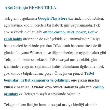
TrBet Giriş için HEMEN TIKLA!
Google Play Store
Telegram uygulaması
üzerinden indirilebilen,
açık kaynak kodlu, ücretsiz bir haberleşme uygulamasıdır. Pek
online casino
rulet
poker
slot
çok sektörde olduğu gibi
,
,
,
ve
canlı bahis
sitelerinde de aktif şekilde kullanılmaktadır. En iyi
bahis siteleri içerisinde yer alan TrBet canlı baccarat sitesi de ilk
günden bu yana WhatsApp ve diğer haberleşme uygulamaları gibi
Telegram’ı benimsemektedir. TrBet sosyal medya ekibi, gün
içerisinde Telegram sayfasında bahis tutkunlarını ilgilendiren pek
TrBet
çok konuda bilgilendirme geçer. Örneğin en güncel
bonuslar
TrBet kampanya ve çekilişler
öne çıkan maçlar
,
,
,
yüksek oranlar
Aviator
Sweet Bonanza
casino
,
veya
gibi yeni
oyunları
vs. Telegram sayfası sayesinde öğrenilir.
Telegram hem iletişim hem de sosyal medya kimliği olan bir