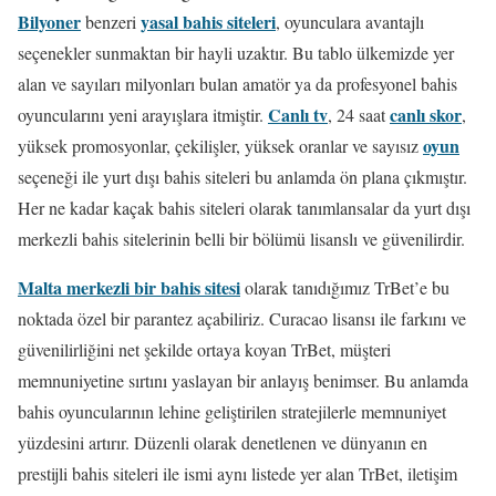
Bilyoner
yasal bahis siteleri
benzeri
, oyunculara avantajlı
seçenekler sunmaktan bir hayli uzaktır. Bu tablo ülkemizde yer
alan ve sayıları milyonları bulan amatör ya da profesyonel bahis
Canlı tv
canlı skor
oyuncularını yeni arayışlara itmiştir.
, 24 saat
,
oyun
yüksek promosyonlar, çekilişler, yüksek oranlar ve sayısız
seçeneği ile yurt dışı bahis siteleri bu anlamda ön plana çıkmıştır.
Her ne kadar kaçak bahis siteleri olarak tanımlansalar da yurt dışı
merkezli bahis sitelerinin belli bir bölümü lisanslı ve güvenilirdir.
Malta merkezli bir bahis sitesi
olarak tanıdığımız TrBet’e bu
noktada özel bir parantez açabiliriz. Curacao lisansı ile farkını ve
güvenilirliğini net şekilde ortaya koyan TrBet, müşteri
memnuniyetine sırtını yaslayan bir anlayış benimser. Bu anlamda
bahis oyuncularının lehine geliştirilen stratejilerle memnuniyet
yüzdesini artırır. Düzenli olarak denetlenen ve dünyanın en
prestijli bahis siteleri ile ismi aynı listede yer alan TrBet, iletişim