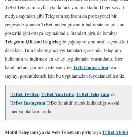
TrBet Telegram sayfasıyla da fark yaratmaktadır. Diğer sosyal
medya sayfaları gibi Telegram sayfasını da profesyonel bir
çerçevede yöneten TrBet, neden güvenilir bahis siteleri arasında
gösterildiğini ortaya koymaktadır. Standart giriş ile beraber
Telegram QR kod ile giriş
gibi çağdaş ve yeni nesil seçenekleri
destekler. Tüm haberleşme uygulamaları içerisinde Telegram,
kullanımı ve indirmesi en kolay uygulamalar arasındadır. İster
TrBet bahis sitesi
kendi arkadaşlarınızla isterseniz de
ne ait
sayfayı görüntülemek için bu uygulamadan faydalanabilirsiniz.
TrBet Twitter
TrBet YouTube
TrBet Telegram
,
,
ve
TrBet Instagram
TrBet’in aktif olarak kullandığı sosyal
medya platformlarıdır.
Mobil Telegram ya da web Telegram giriş
TrBet Mobil
veya