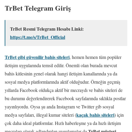
TrBet Telegram Giriş
TrBet Resmi Telegram Hesabı Linki:
https://t.me/s/TrBet_Official
TrBet gibi güvenilir bahis siteleri
, hemen hemen tüm popüler
iletişim uygularında temsil edilir. Önemli olan burada mevcut
bahis kitlesinin genel olarak hangi iletişim kanallarında ya da
sosyal medya platformlarında aktif olduğudur. Örneğin geçmiş
yıllarda Facebook oldukça aktif bir mecraydı ve bahis siteleri de
bu durumu değerlendirerek Facebook sayfalarında sıklıkla postlar
yayınlıyordu. Oysa şu anda Instagram ve Twitter gib sosyal
kaçak bahis siteleri
medya sayfaları, illegal kumar siteleri (
) için
çok daha ideal platformlar. Hızlı haberleşme ya da hızlı iletişim
TrBet müşteri
mecraları olarak adlandırılan uygulamalar da