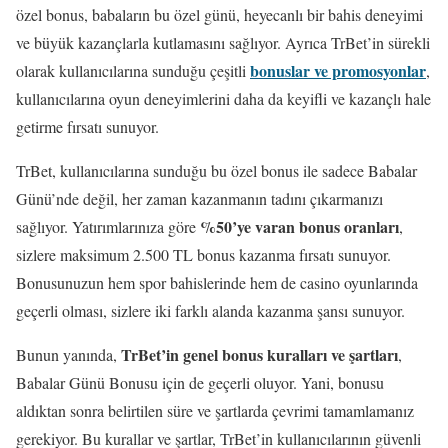
özel bonus, babaların bu özel günü, heyecanlı bir bahis deneyimi
ve büyük kazançlarla kutlamasını sağlıyor. Ayrıca TrBet’in sürekli
bonuslar ve promosyonlar
olarak kullanıcılarına sunduğu çeşitli
,
kullanıcılarına oyun deneyimlerini daha da keyifli ve kazançlı hale
getirme fırsatı sunuyor.
TrBet, kullanıcılarına sunduğu bu özel bonus ile sadece Babalar
Günü’nde değil, her zaman kazanmanın tadını çıkarmanızı
%50’ye varan bonus oranları
sağlıyor. Yatırımlarınıza göre
,
sizlere maksimum 2.500 TL bonus kazanma fırsatı sunuyor.
Bonusunuzun hem spor bahislerinde hem de casino oyunlarında
geçerli olması, sizlere iki farklı alanda kazanma şansı sunuyor.
TrBet’in genel bonus kuralları ve şartları
Bunun yanında,
,
Babalar Günü Bonusu için de geçerli oluyor. Yani, bonusu
aldıktan sonra belirtilen süre ve şartlarda çevrimi tamamlamanız
gerekiyor. Bu kurallar ve şartlar, TrBet’in kullanıcılarının güvenli