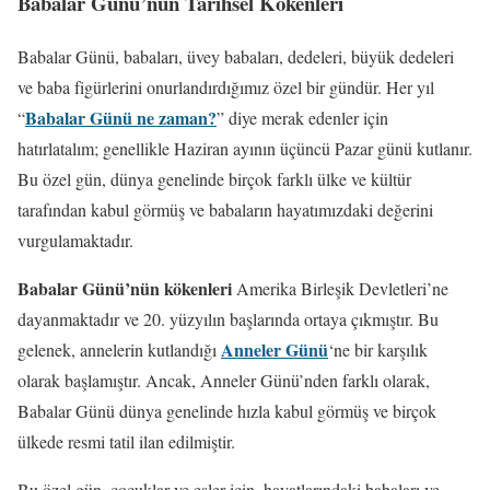
Babalar Günü’nün Tarihsel Kökenleri
Babalar Günü, babaları, üvey babaları, dedeleri, büyük dedeleri
ve baba figürlerini onurlandırdığımız özel bir gündür. Her yıl
Babalar Günü ne zaman?
“
” diye merak edenler için
hatırlatalım; genellikle Haziran ayının üçüncü Pazar günü kutlanır.
Bu özel gün, dünya genelinde birçok farklı ülke ve kültür
tarafından kabul görmüş ve babaların hayatımızdaki değerini
vurgulamaktadır.
Babalar Günü’nün kökenleri
Amerika Birleşik Devletleri’ne
dayanmaktadır ve 20. yüzyılın başlarında ortaya çıkmıştır. Bu
Anneler Günü
gelenek, annelerin kutlandığı
‘ne bir karşılık
olarak başlamıştır. Ancak, Anneler Günü’nden farklı olarak,
Babalar Günü dünya genelinde hızla kabul görmüş ve birçok
ülkede resmi tatil ilan edilmiştir.
Bu özel gün, çocuklar ve eşler için, hayatlarındaki babaları ve