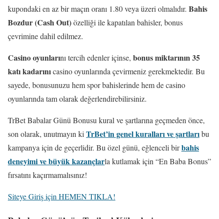
Bahis
kupondaki en az bir maçın oranı 1.80 veya üzeri olmalıdır.
Bozdur (Cash Out)
özelliği ile kapatılan bahisler, bonus
çevrimine dahil edilmez.
Casino oyunları
bonus miktarının 35
nı tercih edenler içinse,
katı kadarını
casino oyunlarında çevirmeniz gerekmektedir. Bu
sayede, bonusunuzu hem spor bahislerinde hem de casino
oyunlarında tam olarak değerlendirebilirsiniz.
TrBet Babalar Günü Bonusu kural ve şartlarına geçmeden önce,
TrBet’in genel kuralları ve şartları
son olarak, unutmayın ki
bu
bahis
kampanya için de geçerlidir. Bu özel günü, eğlenceli bir
deneyimi ve büyük kazançlar
la kutlamak için “En Baba Bonus”
fırsatını kaçırmamalısınız!
Siteye Giriş için HEMEN TIKLA!