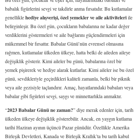
babalık figürlerini sevgi ve takdirle anma fırsatıdır. Bu kutlamalar
hediye alışverişi, özel yemekler ve aile aktiviteleri
genellikle
ile
belirginleşir. Bu özel gün, çocukların babalarına ne kadar değer
verdiklerini göstermeleri ve aile bağlarını güçlendirmeleri için
mükemmel bir fırsattır. Babalar Günü’nün evrensel olmasına
rağmen, kutlamalar ülkeden ülkeye, hatta belki de aileden aileye
değişiklik gösterir. Kimi aileler bu günü, babalarına özel bir
yemek pişirerek ve hediye alarak kutlarlar. Kimi aileler ise bu özel
günü, sevdikleriyle geçirdikleri kaliteli zamanla, belki bir piknik
veya aile gezisiyle taçlandırır. Amaç, hayatlarındaki babaları veya
babalar gibi figürleri sevgi, saygı ve minnettarlıkla anmaktır.
2023 Babalar Günü ne zaman?
“
” diye merak edenler için, tarih
ülkeden ülkeye değişiklik gösterebilir. Ancak, en yaygın kutlama
tarihi Haziran ayının üçüncü Pazar günüdür. Özellikle Amerika
Birleşik Devletleri, Kanada ve Birleşik Krallık’ta bu tarih kabul