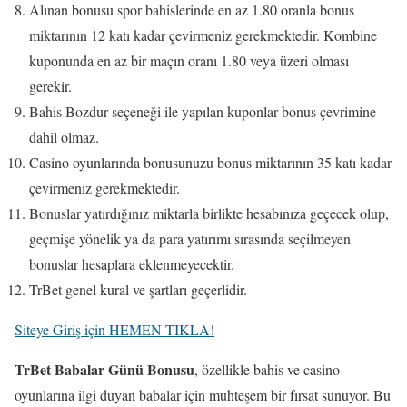
Alınan bonusu spor bahislerinde en az 1.80 oranla bonus
miktarının 12 katı kadar çevirmeniz gerekmektedir. Kombine
kuponunda en az bir maçın oranı 1.80 veya üzeri olması
gerekir.
Bahis Bozdur seçeneği ile yapılan kuponlar bonus çevrimine
dahil olmaz.
Casino oyunlarında bonusunuzu bonus miktarının 35 katı kadar
çevirmeniz gerekmektedir.
Bonuslar yatırdığınız miktarla birlikte hesabınıza geçecek olup,
geçmişe yönelik ya da para yatırımı sırasında seçilmeyen
bonuslar hesaplara eklenmeyecektir.
TrBet genel kural ve şartları geçerlidir.
Siteye Giriş için HEMEN TIKLA!
TrBet Babalar Günü Bonusu
, özellikle bahis ve casino
oyunlarına ilgi duyan babalar için muhteşem bir fırsat sunuyor. Bu