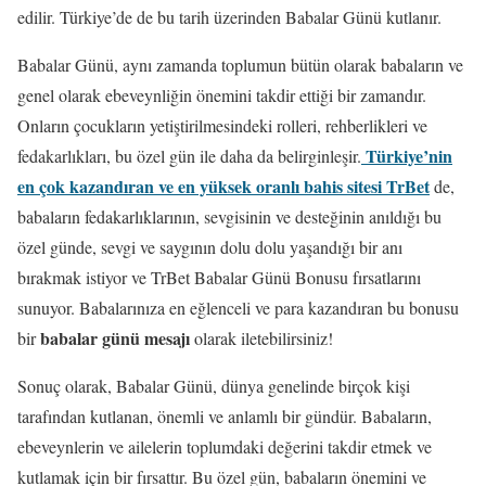
edilir. Türkiye’de de bu tarih üzerinden Babalar Günü kutlanır.
Babalar Günü, aynı zamanda toplumun bütün olarak babaların ve
genel olarak ebeveynliğin önemini takdir ettiği bir zamandır.
Onların çocukların yetiştirilmesindeki rolleri, rehberlikleri ve
Türkiye’nin
fedakarlıkları, bu özel gün ile daha da belirginleşir.
en çok kazandıran ve en yüksek oranlı bahis sitesi TrBet
de,
babaların fedakarlıklarının, sevgisinin ve desteğinin anıldığı bu
özel günde, sevgi ve saygının dolu dolu yaşandığı bir anı
bırakmak istiyor ve TrBet Babalar Günü Bonusu fırsatlarını
sunuyor. Babalarınıza en eğlenceli ve para kazandıran bu bonusu
babalar günü mesajı
bir
olarak iletebilirsiniz!
Sonuç olarak, Babalar Günü, dünya genelinde birçok kişi
tarafından kutlanan, önemli ve anlamlı bir gündür. Babaların,
ebeveynlerin ve ailelerin toplumdaki değerini takdir etmek ve
kutlamak için bir fırsattır. Bu özel gün, babaların önemini ve