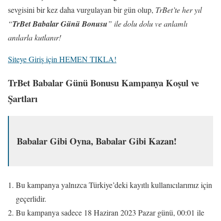
sevgisini bir kez daha vurgulayan bir gün olup,
TrBet’te her yıl
“
TrBet Babalar Günü Bonusu
” ile dolu dolu ve anlamlı
anılarla kutlanır!
Siteye Giriş için HEMEN TIKLA!
TrBet Babalar Günü Bonusu Kampanya Koşul ve
Şartları
Babalar Gibi Oyna, Babalar Gibi Kazan!
Bu kampanya yalnızca Türkiye’deki kayıtlı kullanıcılarımız için
geçerlidir.
Bu kampanya sadece 18 Haziran 2023 Pazar günü, 00:01 ile