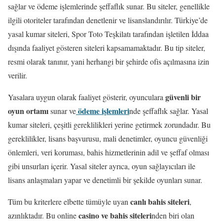
sağlar ve ödeme işlemlerinde şeffaflık sunar. Bu siteler, genellikle
ilgili otoriteler tarafından denetlenir ve lisanslandırılır. Türkiye’de
yasal kumar siteleri, Spor Toto Teşkilatı tarafından işletilen İddaa
dışında faaliyet gösteren siteleri kapsamamaktadır. Bu tip siteler,
resmi olarak tanınır, yani herhangi bir şehirde ofis açılmasına izin
verilir.
güvenli bir
Yasalara uygun olarak faaliyet gösterir, oyunculara
oyun ortamı
ödeme işlemleri
sunar ve
nde şeffaflık sağlar. Yasal
kumar siteleri, çeşitli gereklilikleri yerine getirmek zorundadır. Bu
gereklilikler, lisans başvurusu, mali denetimler, oyuncu güvenliği
önlemleri, veri koruması, bahis hizmetlerinin adil ve şeffaf olması
gibi unsurları içerir. Yasal siteler ayrıca, oyun sağlayıcıları ile
lisans anlaşmaları yapar ve denetimli bir şekilde oyunları sunar.
canlı bahis siteleri
Tüm bu kriterlere elbette tümüyle uyan
,
casino ve bahis siteleri
azınlıktadır. Bu online
nden biri olan