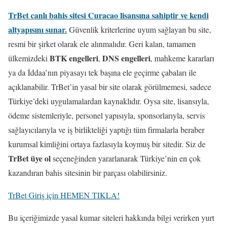
TrBet canlı bahis sitesi Curacao lisansına sahiptir ve kendi
altyapısını sunar.
Güvenlik kriterlerine uyum sağlayan bu site,
resmi bir şirket olarak ele alınmalıdır. Geri kalan, tamamen
BTK engelleri
DNS engelleri
ülkemizdeki
,
, mahkeme kararları
ya da İddaa’nın piyasayı tek başına ele geçirme çabaları ile
açıklanabilir. TrBet’in yasal bir site olarak görülmemesi, sadece
Türkiye’deki uygulamalardan kaynaklıdır. Oysa site, lisansıyla,
ödeme sistemleriyle, personel yapısıyla, sponsorlarıyla, servis
sağlayıcılarıyla ve iş birlikteliği yaptığı tüm firmalarla beraber
kurumsal kimliğini ortaya fazlasıyla koymuş bir sitedir. Siz de
TrBet üye ol
seçeneğinden yararlanarak Türkiye’nin en çok
kazandıran bahis sitesinin bir parçası olabilirsiniz.
TrBet Giriş için HEMEN TIKLA!
Bu içeriğimizde yasal kumar siteleri hakkında bilgi verirken yurt