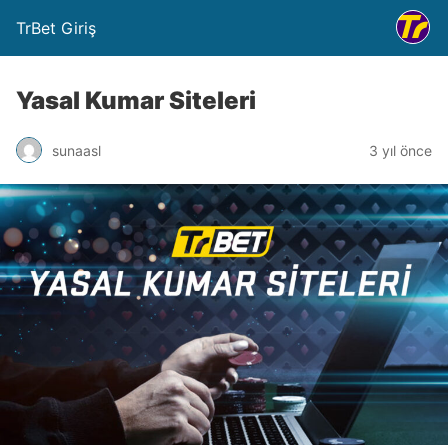
TrBet Giriş
Yasal Kumar Siteleri
sunaasl
3 yıl önce