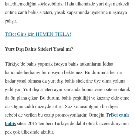
katedilemediğini söyleyebiliriz. Hala ülkemizde yurt dışı merkezli
online canlı bahis siteleri, yasak kapsamında üyelerine ulaşmaya
çalışır.
TrBet Giriş için HEMEN TIKLA!
Yurt Dışı Bahis Siteleri Yasal mı?
Türkiye’de bahis yapmak isteyen bahis tutkunlarını İddaa
haricinde herhangi bir opsiyon beklemez. Bu durumda her ne
kadar yasal olmasa da yurt dışı bahis sitelerine üye olma yoluna
gidiliyor. Yurt dışı siteleri aynı zamanda bonus veren siteler olarak
da ön plana çıkar. Bu durum, bahis çeşitliliği ve kazanç elde etme
olasılığını ciddi düzeyde artırır. Söz konusu ilginin bir diğer
TrBet canlı
sebebi de verilen bu cazip promosyonlardır. Örneğin
bahis
sitesi 2015’ten beri Türkiye de dahil olmak üzere dünyanın
pek çok ülkesinde aktiftir.